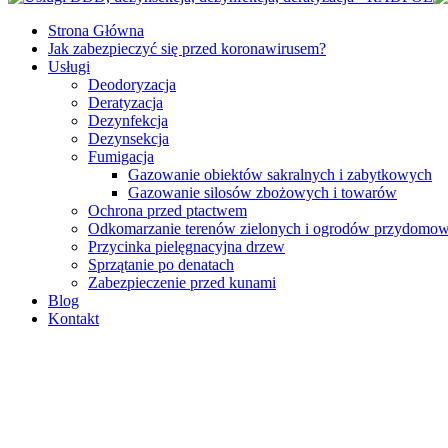
Strona Główna
Jak zabezpieczyć się przed koronawirusem?
Usługi
Deodoryzacja
Deratyzacja
Dezynfekcja
Dezynsekcja
Fumigacja
Gazowanie obiektów sakralnych i zabytkowych
Gazowanie silosów zbożowych i towarów
Ochrona przed ptactwem
Odkomarzanie terenów zielonych i ogrodów przydomo
Przycinka pielęgnacyjna drzew
Sprzątanie po denatach
Zabezpieczenie przed kunami
Blog
Kontakt