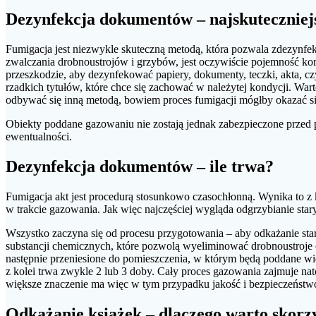
Dezynfekcja dokumentów – najskuteczniej
Fumigacja jest niezwykle skuteczną metodą, która pozwala zdezynfe
zwalczania drobnoustrojów i grzybów, jest oczywiście pojemność kom
przeszkodzie, aby dezynfekować papiery, dokumenty, teczki, akta, cz
rzadkich tytułów, które chce się zachować w należytej kondycji. Wa
odbywać się inną metodą, bowiem proces fumigacji mógłby okazać s
Obiekty poddane gazowaniu nie zostają jednak zabezpieczone przed 
ewentualności.
Dezynfekcja dokumentów – ile trwa?
Fumigacja akt jest procedurą stosunkowo czasochłonną. Wynika to z 
w trakcie gazowania. Jak więc najczęściej wygląda odgrzybianie star
Wszystko zaczyna się od procesu przygotowania – aby odkażanie sta
substancji chemicznych, które pozwolą wyeliminować drobnoustroje 
następnie przeniesione do pomieszczenia, w którym będą poddane wie
z kolei trwa zwykle 2 lub 3 doby. Cały proces gazowania zajmuje na
większe znaczenie ma więc w tym przypadku jakość i bezpieczeństwo
Odkażanie książek – dlaczego warto skorzy