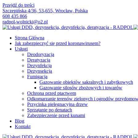
Przejdź do treści
Szczepińska 4/36, 53-655, Wrocław, Polska
608 435 866
radpol-wolnicki@o2.pl
Strona Główna
Jak zabezpieczyć się przed koronawirusem?
Usługi
Deodoryzacja
Deratyzacja
Dezynfekcja
Dezynsekcja
Fumigacja
Gazowanie obiektów sakralnych i zabytkowych
Gazowanie silosów zbożowych i towarów
Ochrona przed ptactwem
Odkomarzanie terenów zielonych i ogrodów przydomo
Przycinka pielęgnacyjna drzew
Sprzątanie po denatach
Zabezpieczenie przed kunami
Blog
Kontakt