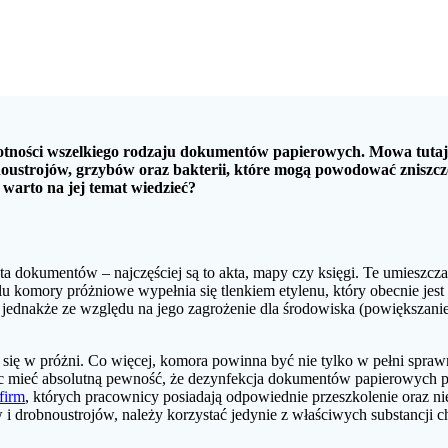
wotności wszelkiego rodzaju dokumentów papierowych. Mowa tutaj 
noustrojów, grzybów oraz bakterii, które mogą powodować zniszcz
 warto na jej temat wiedzieć?
 dokumentów – najczęściej są to akta, mapy czy księgi. Te umieszcza
komory próżniowe wypełnia się tlenkiem etylenu, który obecnie jest 
jednakże ze względu na jego zagrożenie dla środowiska (powiększanie
się w próżni. Co więcej, komora powinna być nie tylko w pełni sprawn
c mieć absolutną pewność, że dezynfekcja dokumentów papierowych prz
firm
, których pracownicy posiadają odpowiednie przeszkolenie oraz 
i drobnoustrojów, należy korzystać jedynie z właściwych substancj