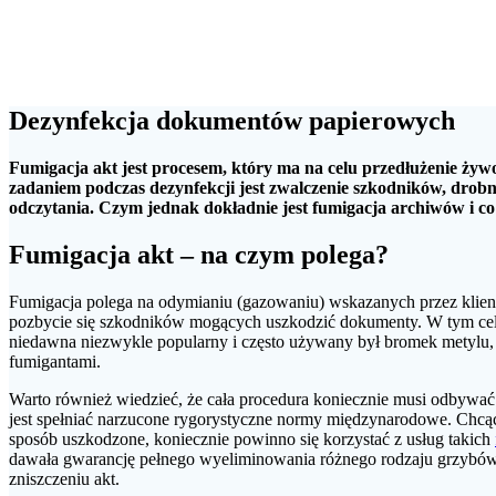
Dezynfekcja dokumentów papierowych
Fumigacja akt jest procesem, który ma na celu przedłużenie ży
zadaniem podczas dezynfekcji jest zwalczenie szkodników, drob
odczytania. Czym jednak dokładnie jest fumigacja archiwów i co
Fumigacja akt – na czym polega?
Fumigacja polega na odymianiu (gazowaniu) wskazanych przez klienta
pozbycie się szkodników mogących uszkodzić dokumenty. W tym celu 
niedawna niezwykle popularny i często używany był bromek metylu, 
fumigantami.
Warto również wiedzieć, że cała procedura koniecznie musi odbywać 
jest spełniać narzucone rygorystyczne normy międzynarodowe. Chcą
sposób uszkodzone, koniecznie powinno się korzystać z usług takich
dawała gwarancję pełnego wyeliminowania różnego rodzaju grzybów 
zniszczeniu akt.