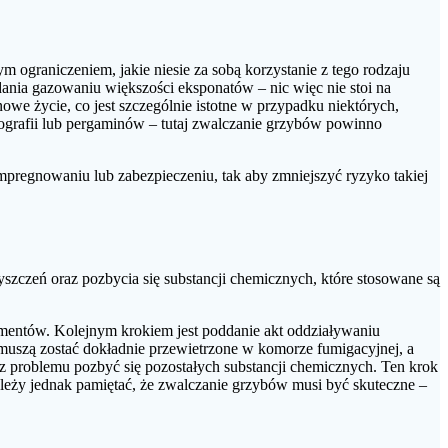
ograniczeniem, jakie niesie za sobą korzystanie z tego rodzaju
ania gazowaniu większości eksponatów – nic więc nie stoi na
owe życie, co jest szczególnie istotne w przypadku niektórych,
tografii lub pergaminów – tutaj zwalczanie grzybów powinno
pregnowaniu lub zabezpieczeniu, tak aby zmniejszyć ryzyko takiej
szczeń oraz pozbycia się substancji chemicznych, które stosowane są
umentów. Kolejnym krokiem jest poddanie akt oddziaływaniu
 muszą zostać dokładnie przewietrzone w komorze fumigacyjnej, a
z problemu pozbyć się pozostałych substancji chemicznych. Ten krok
ależy jednak pamiętać, że zwalczanie grzybów musi być skuteczne –