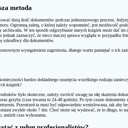
sza metoda
kować dużą ilość dokumentów podczas jednorazowego procesu. Jedynym 
ory. Ogromną zaletą, o której należy wspomnieć, jest możliwość podd
y archiwalia. W ten sposób odgrzybianie starych książek może dać im n
rto jednak zaznaczyć, że nieco inaczej sprawa wygląda w przypadku fo
ię szkodliwy dla dokumentów.
ponownym wystąpieniem zagrożenia, dlatego warto pamiętać o ich zaim
konieczności bardzo dokładnego usunięcia wszelkiego rodzaju zanieczy
ych książek?
rodruków było skuteczne, należy zwrócić uwagę na siłę skażenia dok
oraz grzyby (czas trwania to 24-48 godzin). Po tym czasie dokumenty
trzeniu. Przestrzeń ta musi być odpowiednio wentylowana, tak aby be
tomiast zwykle około 7 dni. Choć może się wydawać, że to długo, to n
, aniżeli czas wykonania.
stać z usług profesjonalistów?